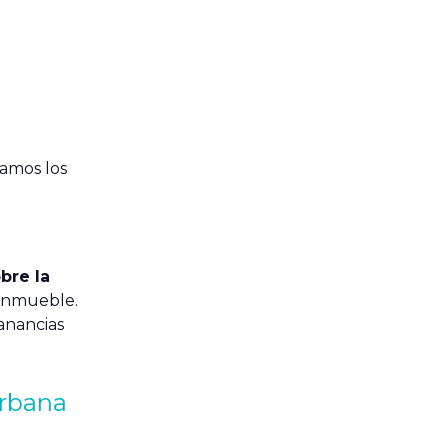
camos los
bre la
l inmueble.
ganancias
Urbana