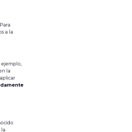
 Para
s a la
r ejemplo,
en la
aplicar
idamente
ocido
 la