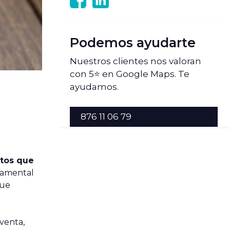
Podemos ayudarte
Nuestros clientes nos valoran
con 5⭐ en Google Maps. Te
ayudamos.
876 11 06 79
stos que
damental
que
venta,