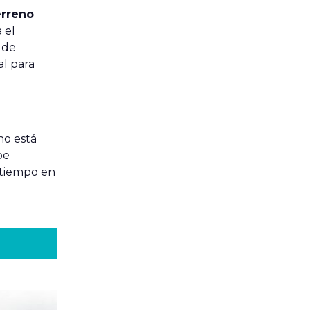
erreno
 el
o de
al para
no está
be
l tiempo en