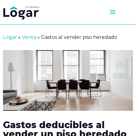
Saltar
al
contenido
Logar
»
Venta
»
Gastos al vender piso heredado
Gastos deducibles al
vender un piso heredado