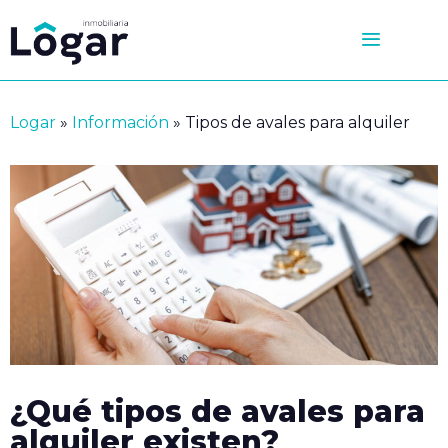
Saltar
al
contenido
Logar
»
Información
»
Tipos de avales para alquiler
¿Qué tipos de avales para
alquiler existen?